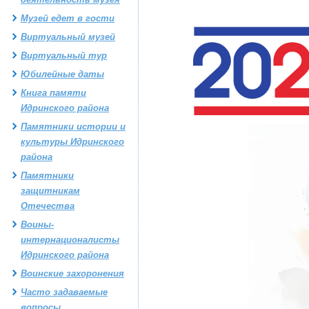
Музей едет в гости
Виртуальный музей
Виртуальный тур
Юбилейные даты
Книга памяти
Идринского района
Памятники истории и
культуры Идринского
района
Памятники
защитникам
Отечества
Воины-
интернационалисты
Идринского района
Воинские захоронения
Часто задаваемые
вопросы