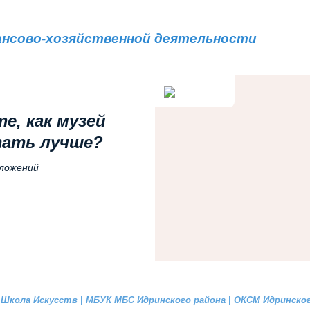
ан
сово-хозяйственной деятельности
е, как музей
ать лучше?
ложений
 Школа Искусств
|
МБУК МБС Идринского района
|
ОКСМ Идринског