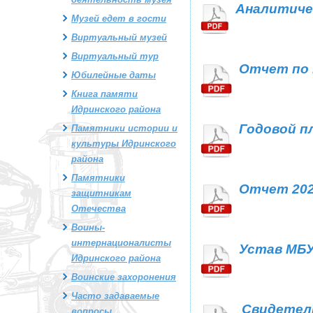
Аналитичес
Музей едет в гости
Виртуальный музей
Виртуальный тур
Отчет по 
Юбилейные даты
Книга памяти
Идринского района
Годовой пл
Памятники истории и
культуры Идринского
района
Памятники
Отчет 202
защитникам
Отечества
Воины-
интернационалисты
Устав МБУК
Идринского района
Воинские захоронения
Часто задаваемые
Свидетель
вопросы