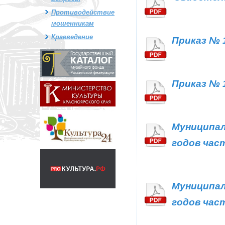
Противодействие
мошенникам
Краеведение
Приказ № 1
Приказ № 
Муниципаль
годов час
Муниципаль
годов час