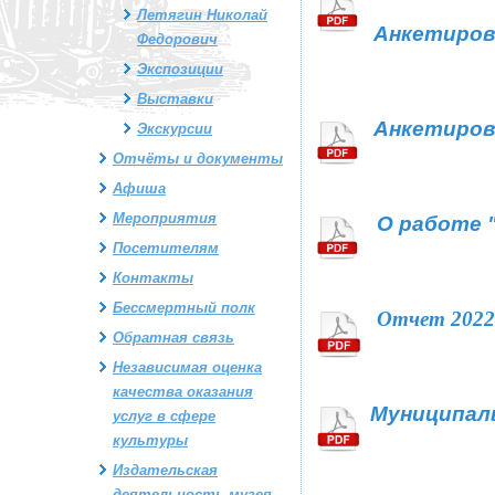
Летягин Николай
Анкетиров
Федорович
Экспозиции
Выставки
Анкетиров
Экскурсии
Отчёты и документы
Афиша
Мероприятия
О
работе "
Посетителям
Контакты
Бессмертный полк
Отчет 2022
Обратная связь
Независимая оценка
качества оказания
Муниципаль
услуг в сфере
культуры
Издательская
деятельность музея