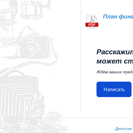
План фин
Расскажит
может ст
Ждём ваших пред
Написать
Детская