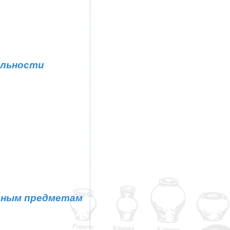
ельности
ейным предметам