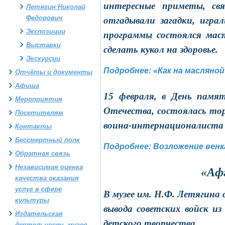
интересные приметы, св
Летягин Николай
Федорович
отгадывали загадки, игра
Экспозиции
программы состоялся мас
Выставки
сделать кукол на здоровье.
Экскурсии
Подробнее: «Как на масляной
Отчёты и документы
Афиша
15 февраля, в День памя
Мероприятия
Отечества, состоялась то
Посетителям
воина-интернационалиста
Контакты
Бессмертный полк
Подробнее: Возложение венка
Обратная связь
Независимая оценка
«Аф
качества оказания
услуг в сфере
В музее им. Н.Ф. Летягина
культуры
вывода советских войск 
Издательская
детского творчества.
деятельность музея