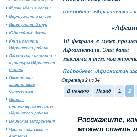
Музей едет в гости
Подробнее: «Афганистан – н
Виртуальный музей
Виртуальный тур
«Афгани
Юбилейные даты
10 февраля в музее прошё
Книга памяти
Идринского района
Афганистана. Эта дата — н
Памятники истории и
мыслями к тем, чья юность
культуры Идринского
района
Подробнее: «Афганистан за
Памятники
Страница 2 из 34
защитникам
В начало
Назад
1
2
Отечества
Воины-
интернационалисты
Идринского района
Расскажите, ка
Воинские захоронения
может стать 
Часто задаваемые
вопросы