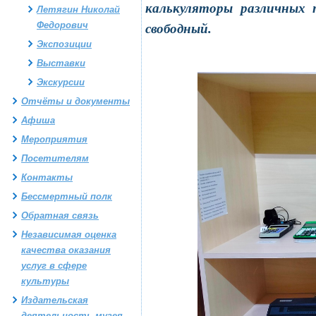
калькуляторы различных 
Летягин Николай
Федорович
свободный.
Экспозиции
Выставки
Экскурсии
Отчёты и документы
Афиша
Мероприятия
Посетителям
Контакты
Бессмертный полк
Обратная связь
Независимая оценка
качества оказания
услуг в сфере
культуры
Издательская
деятельность музея