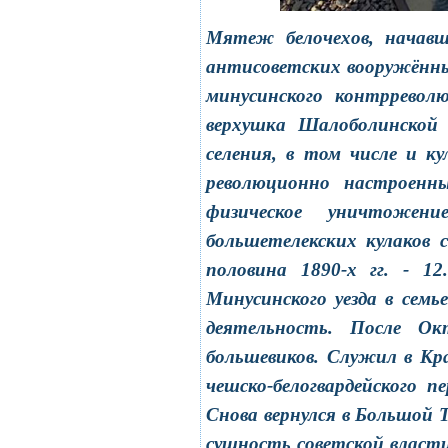
Мятеж белочехов, начавш
антисоветских вооружённ
минусинского контрревол
верхушка Шалоболинской 
селения, в том числе и к
революционно настроенны
физическое уничтожени
большетелекских кулаков 
половина 1890-х гг. - 1
Минусинского уезда в сем
деятельность. После Ок
большевиков. Служил в Крас
чешско-белогвардейского 
Снова вернулся в Большой 
сущность советской власти