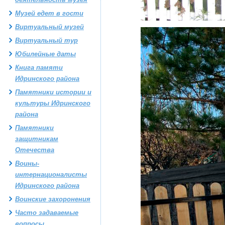
Музей едет в гости
Виртуальный музей
Виртуальный тур
Юбилейные даты
Книга памяти
Идринского района
Памятники истории и
культуры Идринского
района
Памятники
защитникам
Отечества
Воины-
интернационалисты
Идринского района
Воинские захоронения
Часто задаваемые
вопросы