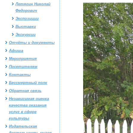
Летягин Николай
Федорович
Экспозиции
Выставки
Экскурсии
Отчёты и документы
Афиша
Мероприятия
Посетителям
Контакты
Бессмертный полк
Обратная связь
Независимая оценка
качества оказания
услуг в сфере
культуры
Издательская
деятельность музея