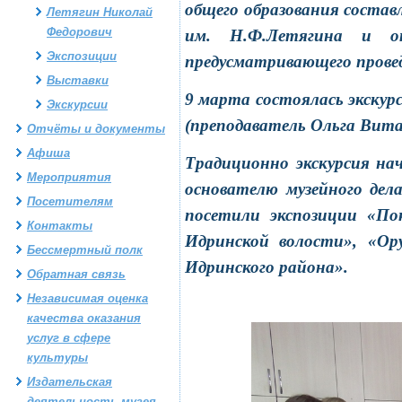
общего образования состав
Летягин Николай
Федорович
им. Н.Ф.Летягина и от
Экспозиции
предусматривающего провед
Выставки
9 марта состоялась экскур
Экскурсии
(преподаватель Ольга Вита
Отчёты и документы
Афиша
Традиционно экскурсия нач
Мероприятия
основателю музейного дел
Посетителям
посетили экспозиции «По
Контакты
Идринской волости», «Ор
Бессмертный полк
Идринского района».
Обратная связь
Независимая оценка
качества оказания
услуг в сфере
культуры
Издательская
деятельность музея