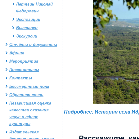
Летягин Николай
Федорович
Экспозиции
Выставки
Экскурсии
Отчёты и документы
Афиша
Мероприятия
Посетителям
Контакты
Бессмертный полк
Обратная связь
Независимая оценка
качества оказания
Подробнее: История села И
услуг в сфере
культуры
Издательская
Расскажите, ка
деятельность музея