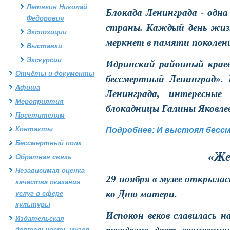
Летягин Николай
Блокада Ленинграда - одн
Федорович
страны. Каждый день жизн
Экспозиции
меркнет в памяти поколен
Выставки
Экскурсии
Идринский районный крае
Отчёты и документы
бессмертный Ленинград».
Афиша
Ленинграда, интересные
Мероприятия
блокадницы Галины Яковлев
Посетителям
Контакты
Подробнее: И выстоял бесс
Бессмертный полк
«Же
Обратная связь
Независимая оценка
29 ноября в музее открыла
качества оказания
ко Дню матери.
услуг в сфере
культуры
Испокон веков славилась н
Издательская
деятельность музея