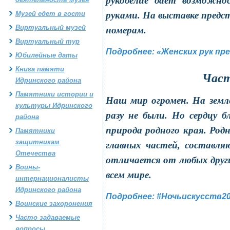
рукоделие дает возможно
Музей едет в гости
руками. На выставке предс
Виртуальный музей
номерам.
Виртуальный тур
Подробнее: «Женских рук пр
Юбилейные даты
Книга памяти
Част
Идринского района
Памятники истории и
Наш мир огромен. На земл
культуры Идринского
разу не были. Но сердцу 
района
природа родного края. Родн
Памятники
защитникам
главных частей, составля
Отечества
отличается от любых други
Воины-
всем мире.
интернационалисты
Идринского района
Подробнее: #Ночьискусств2
Воинские захоронения
Часто задаваемые
вопросы