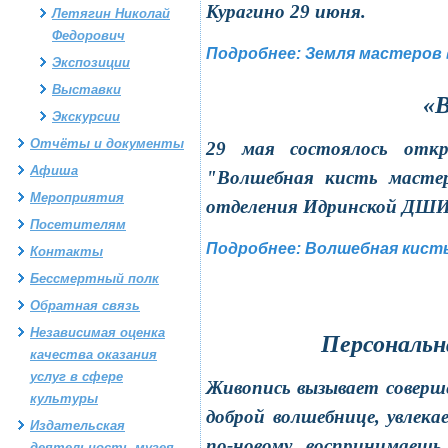
Курагино 29 июня.
Летягин Николай
Федорович
Подробнее: Земля мастеров 
Экспозиции
Выставки
«
В
Экскурсии
Отчёты и документы
29 мая состоялось отк
Афиша
"Волшебная кисть мастер
Мероприятия
отделения Идринской ДШИ
Посетителям
Подробнее: Волшебная кист
Контакты
Бессмертный полк
Обратная связь
Независимая оценка
Персональн
качества оказания
услуг в сфере
Живопись вызывает соверше
культуры
доброй волшебнице, увлека
Издательская
по-новому воспринимаешь
деятельность музея