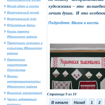
художники – это волшебни
Музей едет в гости
лечит души. И это особенн
Виртуальный музей
Виртуальный тур
Подробнее: Мазок и кисть
Юбилейные даты
Книга памяти
Идринского района
Памятники истории и
культуры Идринского
района
Памятники
защитникам
Отечества
Воины-
интернационалисты
Идринского района
Воинские захоронения
Страница 9 из 10
Часто задаваемые
В начало
Назад
1
2
вопросы