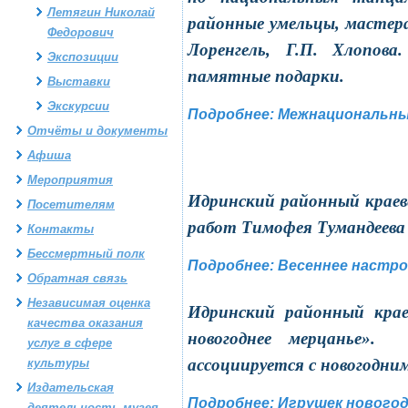
Летягин Николай
районные умельцы, мастера
Федорович
Лоренгель, Г.П. Хлопов
Экспозиции
памятные подарки.
Выставки
Экскурсии
Подробнее: Межнациональн
Отчёты и документы
Афиша
Мероприятия
Идринский районный краев
Посетителям
работ Тимофея Тумандеева 
Контакты
Бессмертный полк
Подробнее: Весеннее настр
Обратная связь
Независимая оценка
Идринский районный крае
качества оказания
новогоднее мерцанье».
услуг в сфере
ассоциируется с новогодни
культуры
Издательская
Подробнее: Игрушек нового
деятельность музея