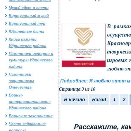
Музей едет в гости
Виртуальный музей
Виртуальный тур
В рамках
Юбилейные даты
осущест
Книга памяти
Красноя
Идринского района
творческ
Памятники истории и
игровых 
культуры Идринского
района
люблю эт
Памятники
Подробнее: Я люблю этот м
защитникам
Отечества
Страница 3 из 10
Воины-
В начало
Назад
1
2
интернационалисты
Идринского района
Воинские захоронения
Часто задаваемые
Расскажите, ка
вопросы